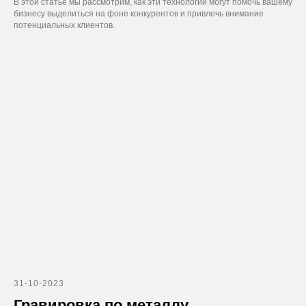
В этой статье мы рассмотрим, как эти технологии могут помочь вашему
бизнесу выделиться на фоне конкурентов и привлечь внимание
потенциальных клиентов.
31-10-2023
Гравировка по металлу.